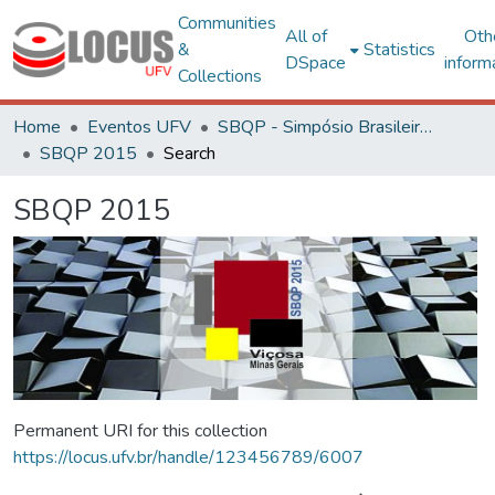
Communities
All of
Oth
&
Statistics
DSpace
inform
Collections
Home
Eventos UFV
SBQP - Simpósio Brasileiro de Qualidade do Projeto no Ambiente Construído
SBQP 2015
Search
SBQP 2015
Permanent URI for this collection
https://locus.ufv.br/handle/123456789/6007