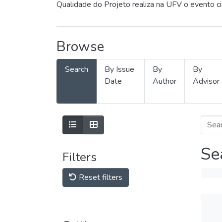
Qualidade do Projeto realiza na UFV o evento c
Browse
Search
By Issue
By
By
Date
Author
Advisor
Se
Filters
Reset filters