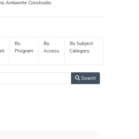
 no Ambiente Construído.
By
By
By Subject
nt
Program
Access
Category
Search