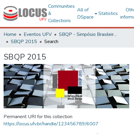
Communities
All of
Oth
&
Statistics
DSpace
inform
Collections
Home
Eventos UFV
SBQP - Simpósio Brasileiro de Qualidade do Projeto no Ambiente Construído
SBQP 2015
Search
SBQP 2015
Permanent URI for this collection
https://locus.ufv.br/handle/123456789/6007