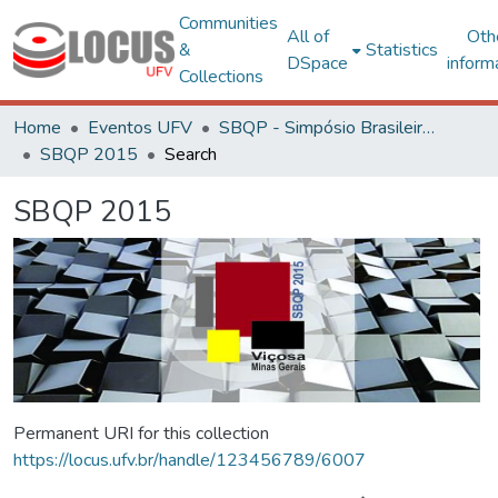
Communities
All of
Oth
&
Statistics
DSpace
inform
Collections
Home
Eventos UFV
SBQP - Simpósio Brasileiro de Qualidade do Projeto no Ambiente Construído
SBQP 2015
Search
SBQP 2015
Permanent URI for this collection
https://locus.ufv.br/handle/123456789/6007