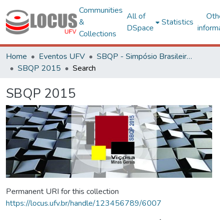
Communities
All of
Oth
&
Statistics
DSpace
inform
Collections
Home
Eventos UFV
SBQP - Simpósio Brasileiro de Qualidade do Projeto no Ambiente Construído
SBQP 2015
Search
SBQP 2015
Permanent URI for this collection
https://locus.ufv.br/handle/123456789/6007