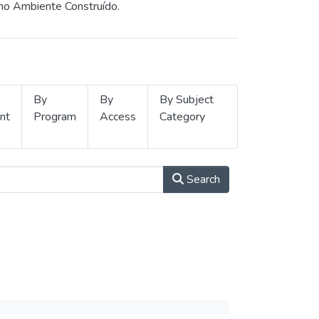
 no Ambiente Construído.
By
By
By Subject
nt
Program
Access
Category
Search