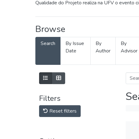
Qualidade do Projeto realiza na UFV o evento c
Browse
Search
By Issue
By
By
Date
Author
Advisor
Se
Filters
Reset filters