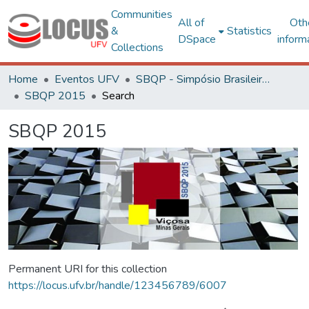
Communities
All of
Oth
&
Statistics
DSpace
inform
Collections
Home
Eventos UFV
SBQP - Simpósio Brasileiro de Qualidade do Projeto no Ambiente Construído
SBQP 2015
Search
SBQP 2015
Permanent URI for this collection
https://locus.ufv.br/handle/123456789/6007