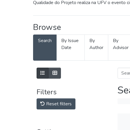
Qualidade do Projeto realiza na UFV o evento c
Browse
Search
By Issue
By
By
Date
Author
Advisor
Se
Filters
Reset filters