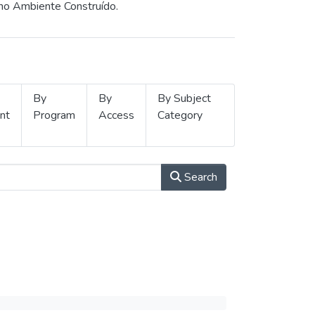
 no Ambiente Construído.
By
By
By Subject
nt
Program
Access
Category
Search