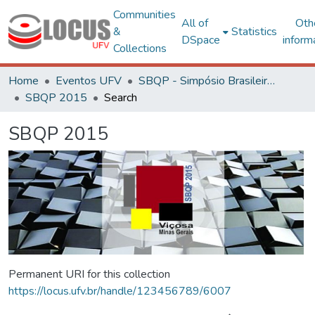
Communities
All of
Oth
&
Statistics
DSpace
inform
Collections
Home
Eventos UFV
SBQP - Simpósio Brasileiro de Qualidade do Projeto no Ambiente Construído
SBQP 2015
Search
SBQP 2015
Permanent URI for this collection
https://locus.ufv.br/handle/123456789/6007