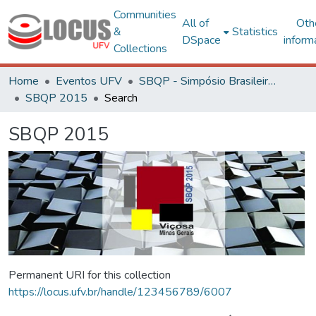
Communities
All of
Oth
&
Statistics
DSpace
inform
Collections
Home
Eventos UFV
SBQP - Simpósio Brasileiro de Qualidade do Projeto no Ambiente Construído
SBQP 2015
Search
SBQP 2015
Permanent URI for this collection
https://locus.ufv.br/handle/123456789/6007