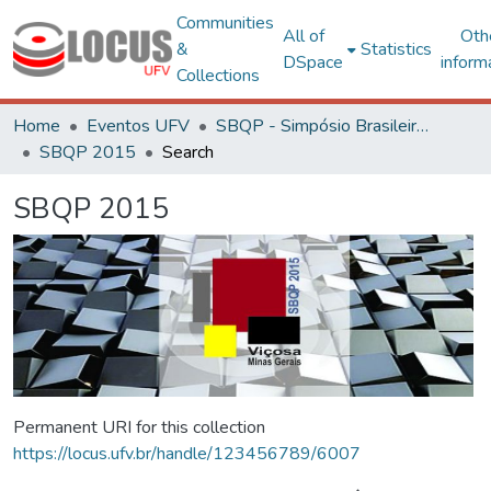
Communities
All of
Oth
&
Statistics
DSpace
inform
Collections
Home
Eventos UFV
SBQP - Simpósio Brasileiro de Qualidade do Projeto no Ambiente Construído
SBQP 2015
Search
SBQP 2015
Permanent URI for this collection
https://locus.ufv.br/handle/123456789/6007