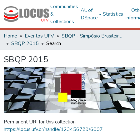
Communities
All of
Oth
&
Statistics
DSpace
inform
Collections
Home
Eventos UFV
SBQP - Simpósio Brasileiro de Qualidade do Projeto no Ambiente Construído
SBQP 2015
Search
SBQP 2015
Permanent URI for this collection
https://locus.ufv.br/handle/123456789/6007