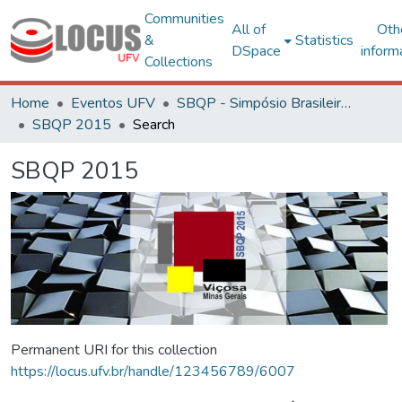
Communities
All of
Oth
&
Statistics
DSpace
inform
Collections
Home
Eventos UFV
SBQP - Simpósio Brasileiro de Qualidade do Projeto no Ambiente Construído
SBQP 2015
Search
SBQP 2015
Permanent URI for this collection
https://locus.ufv.br/handle/123456789/6007