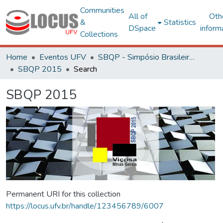
Communities
All of
Oth
&
Statistics
DSpace
inform
Collections
Home
Eventos UFV
SBQP - Simpósio Brasileiro de Qualidade do Projeto no Ambiente Construído
SBQP 2015
Search
SBQP 2015
Permanent URI for this collection
https://locus.ufv.br/handle/123456789/6007