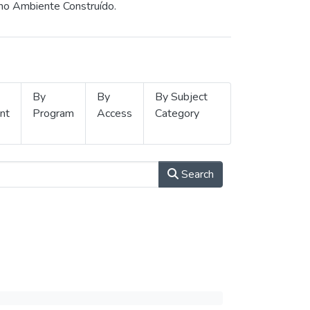
 no Ambiente Construído.
By
By
By Subject
nt
Program
Access
Category
Search