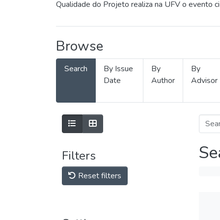
Qualidade do Projeto realiza na UFV o evento c
Browse
Search
By Issue
By
By
Date
Author
Advisor
Se
Filters
Reset filters