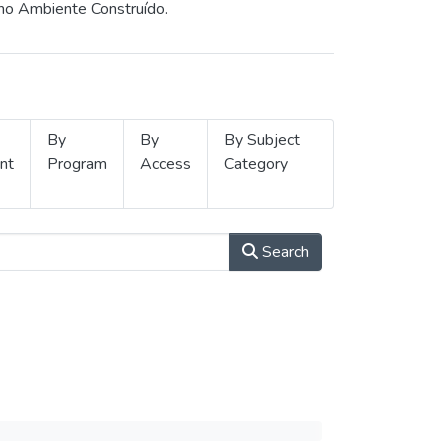
 no Ambiente Construído.
By
By
By Subject
nt
Program
Access
Category
Search