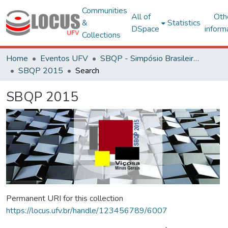
Communities
All of
Oth
&
Statistics
DSpace
inform
Collections
Home
Eventos UFV
SBQP - Simpósio Brasileiro de Qualidade do Projeto no Ambiente Construído
SBQP 2015
Search
SBQP 2015
Permanent URI for this collection
https://locus.ufv.br/handle/123456789/6007