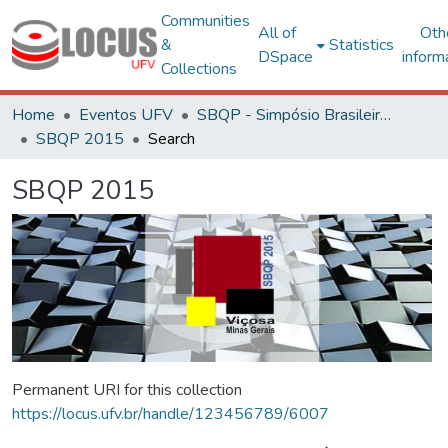
Communities
All of
Oth
&
Statistics
DSpace
inform
Collections
Home
Eventos UFV
SBQP - Simpósio Brasileiro de Qualidade do Projeto no Ambiente Construído
SBQP 2015
Search
SBQP 2015
Permanent URI for this collection
https://locus.ufv.br/handle/123456789/6007