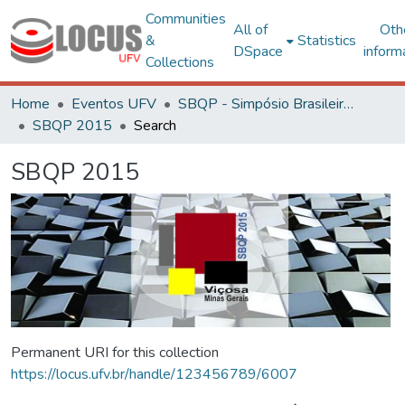
Communities
All of
Oth
&
Statistics
DSpace
inform
Collections
Home
Eventos UFV
SBQP - Simpósio Brasileiro de Qualidade do Projeto no Ambiente Construído
SBQP 2015
Search
SBQP 2015
Permanent URI for this collection
https://locus.ufv.br/handle/123456789/6007