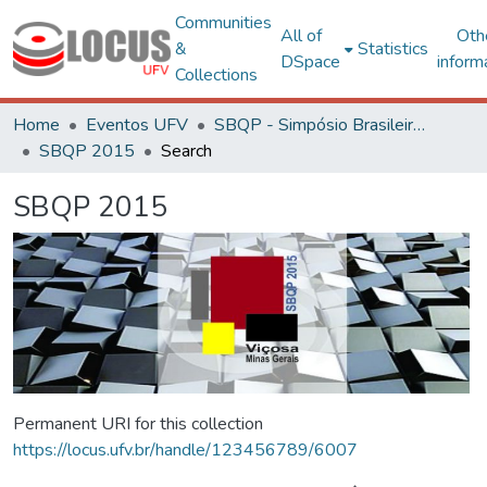
Communities
All of
Oth
&
Statistics
DSpace
inform
Collections
Home
Eventos UFV
SBQP - Simpósio Brasileiro de Qualidade do Projeto no Ambiente Construído
SBQP 2015
Search
SBQP 2015
Permanent URI for this collection
https://locus.ufv.br/handle/123456789/6007