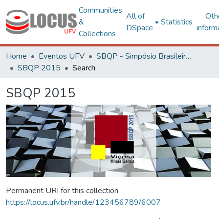
Communities
All of
Oth
&
Statistics
DSpace
inform
Collections
Home
Eventos UFV
SBQP - Simpósio Brasileiro de Qualidade do Projeto no Ambiente Construído
SBQP 2015
Search
SBQP 2015
Permanent URI for this collection
https://locus.ufv.br/handle/123456789/6007