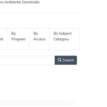
 no Ambiente Construído.
By
By
By Subject
nt
Program
Access
Category
Search