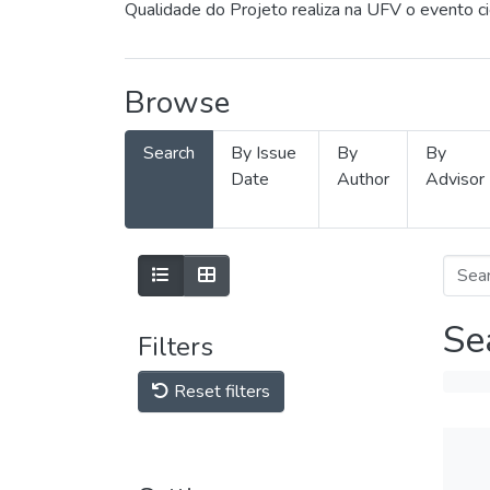
Qualidade do Projeto realiza na UFV o evento c
Browse
Search
By Issue
By
By
Date
Author
Advisor
Se
Filters
Reset filters