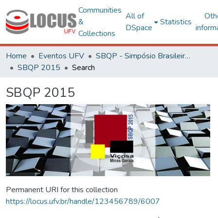
Communities
All of
Oth
&
Statistics
DSpace
inform
Collections
Home
Eventos UFV
SBQP - Simpósio Brasileiro de Qualidade do Projeto no Ambiente Construído
SBQP 2015
Search
SBQP 2015
Permanent URI for this collection
https://locus.ufv.br/handle/123456789/6007