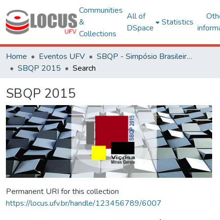
Communities
All of
Oth
&
Statistics
DSpace
inform
Collections
Home
Eventos UFV
SBQP - Simpósio Brasileiro de Qualidade do Projeto no Ambiente Construído
SBQP 2015
Search
SBQP 2015
Permanent URI for this collection
https://locus.ufv.br/handle/123456789/6007