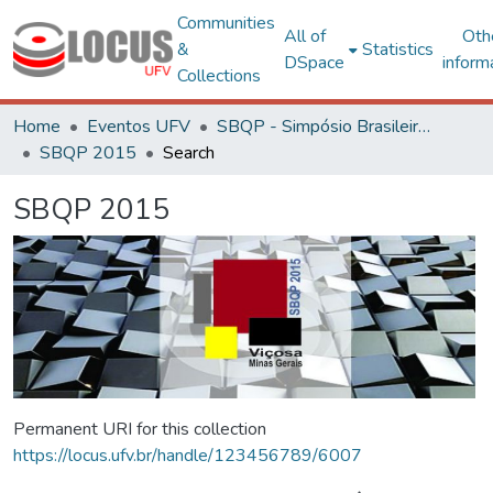
Communities
All of
Oth
&
Statistics
DSpace
inform
Collections
Home
Eventos UFV
SBQP - Simpósio Brasileiro de Qualidade do Projeto no Ambiente Construído
SBQP 2015
Search
SBQP 2015
Permanent URI for this collection
https://locus.ufv.br/handle/123456789/6007