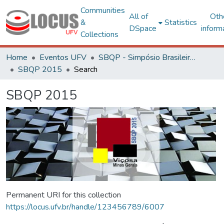
Communities
All of
Oth
&
Statistics
DSpace
inform
Collections
Home
Eventos UFV
SBQP - Simpósio Brasileiro de Qualidade do Projeto no Ambiente Construído
SBQP 2015
Search
SBQP 2015
Permanent URI for this collection
https://locus.ufv.br/handle/123456789/6007