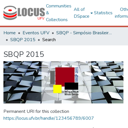
Communities
All of
Oth
&
Statistics
DSpace
inform
Collections
Home
Eventos UFV
SBQP - Simpósio Brasileiro de Qualidade do Projeto no Ambiente Construído
SBQP 2015
Search
SBQP 2015
Permanent URI for this collection
https://locus.ufv.br/handle/123456789/6007