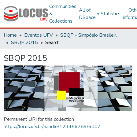
Communities
All of
Oth
&
Statistics
DSpace
inform
Collections
Home
Eventos UFV
SBQP - Simpósio Brasileiro de Qualidade do Projeto no Ambiente Construído
SBQP 2015
Search
SBQP 2015
Permanent URI for this collection
https://locus.ufv.br/handle/123456789/6007