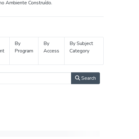
 no Ambiente Construído.
By
By
By Subject
nt
Program
Access
Category
Search