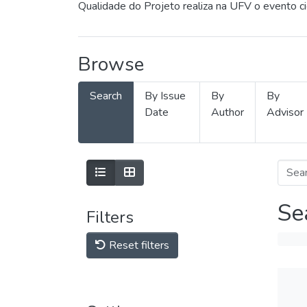
Qualidade do Projeto realiza na UFV o evento c
Browse
Search
By Issue
By
By
Date
Author
Advisor
Se
Filters
Reset filters