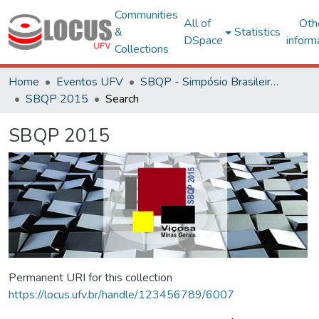
Communities
All of
Oth
&
Statistics
DSpace
inform
Collections
Home
Eventos UFV
SBQP - Simpósio Brasileiro de Qualidade do Projeto no Ambiente Construído
SBQP 2015
Search
SBQP 2015
Permanent URI for this collection
https://locus.ufv.br/handle/123456789/6007