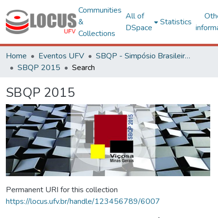
Communities
All of
Oth
&
Statistics
DSpace
inform
Collections
Home
Eventos UFV
SBQP - Simpósio Brasileiro de Qualidade do Projeto no Ambiente Construído
SBQP 2015
Search
SBQP 2015
Permanent URI for this collection
https://locus.ufv.br/handle/123456789/6007