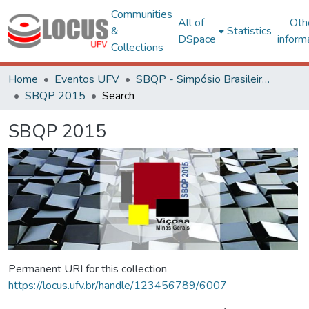
Communities
All of
Oth
&
Statistics
DSpace
inform
Collections
Home
Eventos UFV
SBQP - Simpósio Brasileiro de Qualidade do Projeto no Ambiente Construído
SBQP 2015
Search
SBQP 2015
Permanent URI for this collection
https://locus.ufv.br/handle/123456789/6007