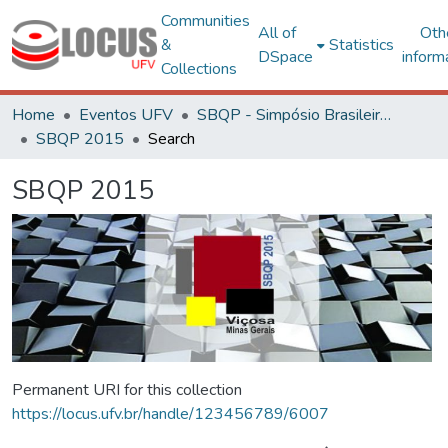
Communities
All of
Oth
&
Statistics
DSpace
inform
Collections
Home
Eventos UFV
SBQP - Simpósio Brasileiro de Qualidade do Projeto no Ambiente Construído
SBQP 2015
Search
SBQP 2015
Permanent URI for this collection
https://locus.ufv.br/handle/123456789/6007