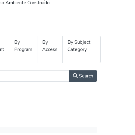
 no Ambiente Construído.
By
By
By Subject
nt
Program
Access
Category
Search