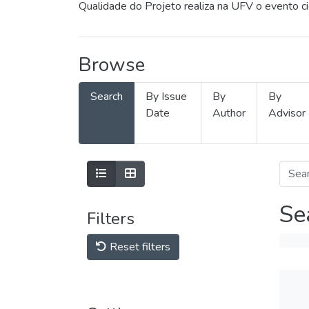
Qualidade do Projeto realiza na UFV o evento c
Browse
Search
By Issue
By
By
Date
Author
Advisor
Se
Filters
Reset filters