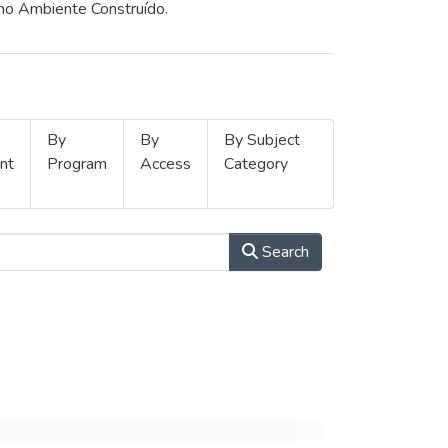
 no Ambiente Construído.
By
By
By Subject
nt
Program
Access
Category
Search