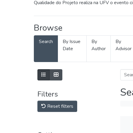
Qualidade do Projeto realiza na UFV o evento c
Browse
Search
By Issue
By
By
Date
Author
Advisor
Se
Filters
Reset filters