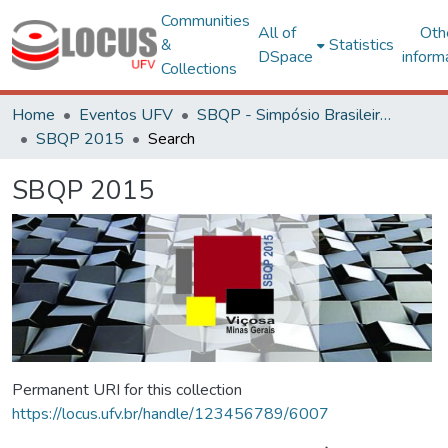
Communities
All of
Oth
&
Statistics
DSpace
inform
Collections
Home
Eventos UFV
SBQP - Simpósio Brasileiro de Qualidade do Projeto no Ambiente Construído
SBQP 2015
Search
SBQP 2015
Permanent URI for this collection
https://locus.ufv.br/handle/123456789/6007