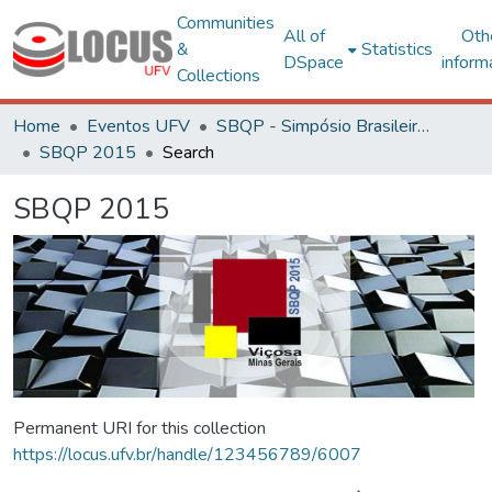
Communities
All of
Oth
&
Statistics
DSpace
inform
Collections
Home
Eventos UFV
SBQP - Simpósio Brasileiro de Qualidade do Projeto no Ambiente Construído
SBQP 2015
Search
SBQP 2015
Permanent URI for this collection
https://locus.ufv.br/handle/123456789/6007