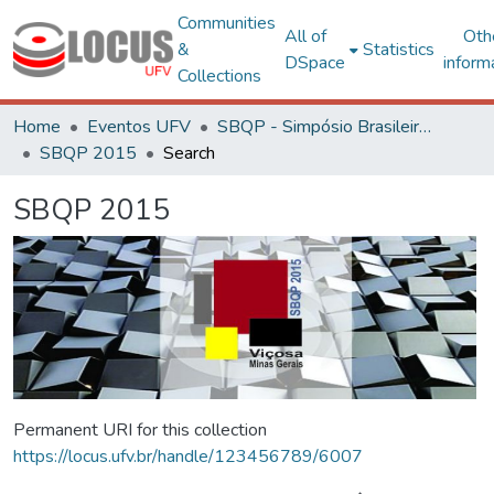
Communities
All of
Oth
&
Statistics
DSpace
inform
Collections
Home
Eventos UFV
SBQP - Simpósio Brasileiro de Qualidade do Projeto no Ambiente Construído
SBQP 2015
Search
SBQP 2015
Permanent URI for this collection
https://locus.ufv.br/handle/123456789/6007