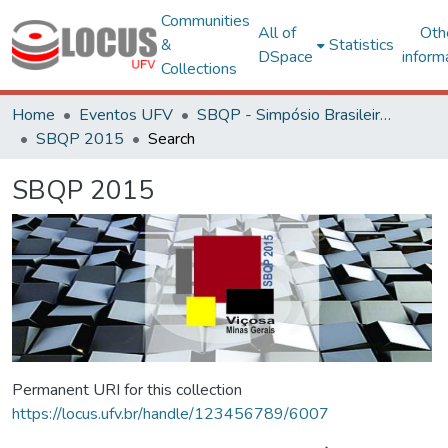
Communities
All of
Oth
&
Statistics
DSpace
inform
Collections
Home
Eventos UFV
SBQP - Simpósio Brasileiro de Qualidade do Projeto no Ambiente Construído
SBQP 2015
Search
SBQP 2015
Permanent URI for this collection
https://locus.ufv.br/handle/123456789/6007