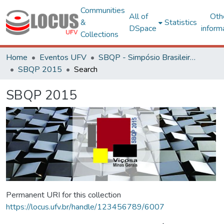
Communities
All of
Oth
&
Statistics
DSpace
inform
Collections
Home
Eventos UFV
SBQP - Simpósio Brasileiro de Qualidade do Projeto no Ambiente Construído
SBQP 2015
Search
SBQP 2015
Permanent URI for this collection
https://locus.ufv.br/handle/123456789/6007