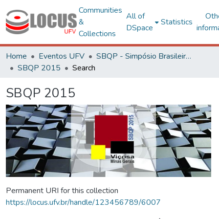
Communities
All of
Oth
&
Statistics
DSpace
inform
Collections
Home
Eventos UFV
SBQP - Simpósio Brasileiro de Qualidade do Projeto no Ambiente Construído
SBQP 2015
Search
SBQP 2015
Permanent URI for this collection
https://locus.ufv.br/handle/123456789/6007