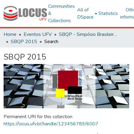
Communities
All of
Oth
&
Statistics
DSpace
inform
Collections
Home
Eventos UFV
SBQP - Simpósio Brasileiro de Qualidade do Projeto no Ambiente Construído
SBQP 2015
Search
SBQP 2015
Permanent URI for this collection
https://locus.ufv.br/handle/123456789/6007