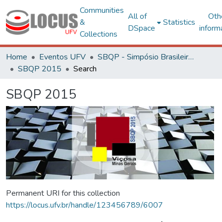
Communities
All of
Oth
&
Statistics
DSpace
inform
Collections
Home
Eventos UFV
SBQP - Simpósio Brasileiro de Qualidade do Projeto no Ambiente Construído
SBQP 2015
Search
SBQP 2015
Permanent URI for this collection
https://locus.ufv.br/handle/123456789/6007