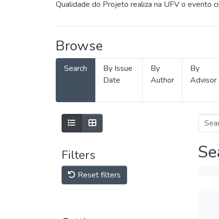
Qualidade do Projeto realiza na UFV o evento c
Browse
Search
By Issue
By
By
Date
Author
Advisor
Se
Filters
Reset filters