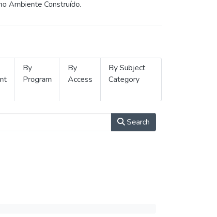
 no Ambiente Construído.
By
By
By Subject
nt
Program
Access
Category
Search