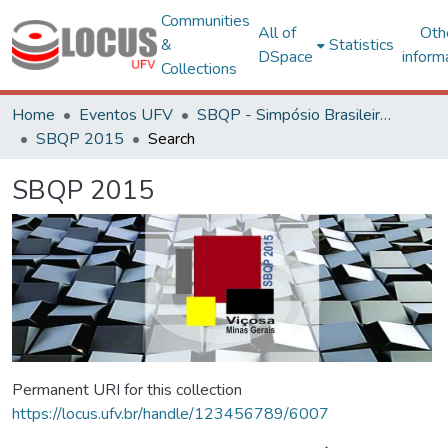
Communities
All of
Oth
&
Statistics
DSpace
inform
Collections
Home
Eventos UFV
SBQP - Simpósio Brasileiro de Qualidade do Projeto no Ambiente Construído
SBQP 2015
Search
SBQP 2015
Permanent URI for this collection
https://locus.ufv.br/handle/123456789/6007