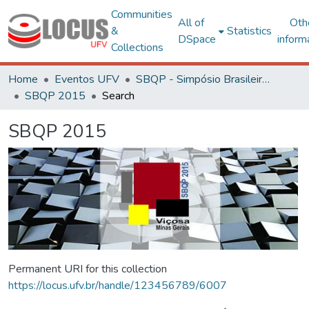
Communities
All of
Oth
&
Statistics
DSpace
inform
Collections
Home
Eventos UFV
SBQP - Simpósio Brasileiro de Qualidade do Projeto no Ambiente Construído
SBQP 2015
Search
SBQP 2015
Permanent URI for this collection
https://locus.ufv.br/handle/123456789/6007