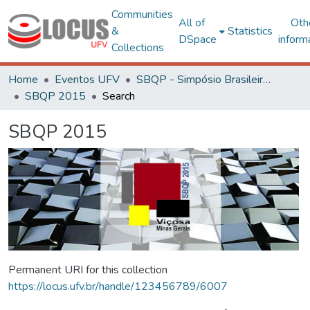
Communities
All of
Oth
&
Statistics
DSpace
inform
Collections
Home
Eventos UFV
SBQP - Simpósio Brasileiro de Qualidade do Projeto no Ambiente Construído
SBQP 2015
Search
SBQP 2015
Permanent URI for this collection
https://locus.ufv.br/handle/123456789/6007