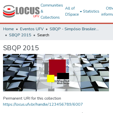
Communities
All of
Oth
&
Statistics
DSpace
inform
Collections
Home
Eventos UFV
SBQP - Simpósio Brasileiro de Qualidade do Projeto no Ambiente Construído
SBQP 2015
Search
SBQP 2015
Permanent URI for this collection
https://locus.ufv.br/handle/123456789/6007