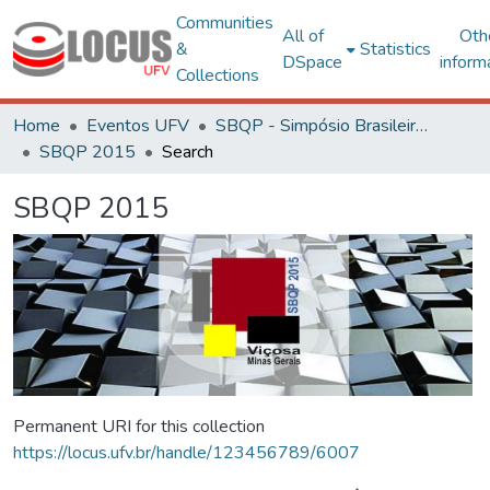
Communities
All of
Oth
&
Statistics
DSpace
inform
Collections
Home
Eventos UFV
SBQP - Simpósio Brasileiro de Qualidade do Projeto no Ambiente Construído
SBQP 2015
Search
SBQP 2015
Permanent URI for this collection
https://locus.ufv.br/handle/123456789/6007