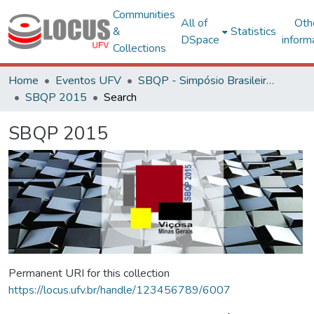
Communities
All of
Oth
&
Statistics
DSpace
inform
Collections
Home
Eventos UFV
SBQP - Simpósio Brasileiro de Qualidade do Projeto no Ambiente Construído
SBQP 2015
Search
SBQP 2015
Permanent URI for this collection
https://locus.ufv.br/handle/123456789/6007